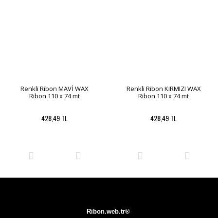
Renkli Ribon MAVİ WAX
Renkli Ribon KIRMIZI WAX
Ribon 110 x 74 mt
Ribon 110 x 74 mt
428,49 TL
428,49 TL
Ribon.web.tr®