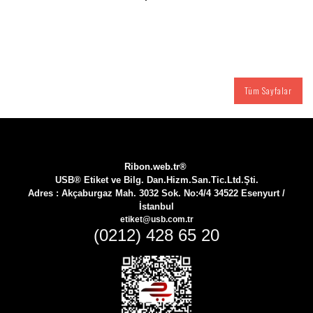
Tüm Sayfalar
Ribon.web.tr®
USB® Etiket ve Bilg. Dan.Hizm.San.Tic.Ltd.Şti.
Adres :
Akçaburgaz Mah. 3032 Sok. No:4/4 34522 Esenyurt /
İstanbul
etiket@usb.com.tr
(0212) 428 65 20