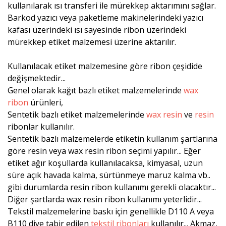
kullanılarak ısı transferi ile mürekkep aktarımını sağlar.
Barkod yazıcı veya paketleme makinelerindeki yazıcı
kafası üzerindeki ısı sayesinde ribon üzerindeki
mürekkep etiket malzemesi üzerine aktarılır.
Kullanılacak etiket malzemesine göre ribon çeşidide
değişmektedir...
Genel olarak kağıt bazlı etiket malzemelerinde
wax
ribon
ürünleri,
Sentetik bazlı etiket malzemelerinde
wax resin
ve
resin
ribonlar kullanılır.
Sentetik bazlı malzemelerde etiketin kullanım şartlarına
göre resin veya wax resin ribon seçimi yapılır... Eğer
etiket ağır koşullarda kullanılacaksa, kimyasal, uzun
süre açık havada kalma, sürtünmeye maruz kalma vb..
gibi durumlarda resin ribon kullanımı gerekli olacaktır...
Diğer şartlarda wax resin ribon kullanımı yeterlidir...
Tekstil malzemelerine baskı için genellikle D110 A veya
B110 diye tabir edilen
tekstil ribonları
kullanılır... Akmaz,