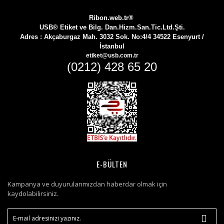
Ribon.web.tr®
USB® Etiket ve Bilg. Dan.Hizm.San.Tic.Ltd.Şti.
Adres :
Akçaburgaz Mah. 3032 Sok. No:4/4 34522 Esenyurt /
İstanbul
etiket@usb.com.tr
(0212) 428 65 20
E-BÜLTEN
Kampanya ve duyurularımızdan haberdar olmak için
kaydolabilirsiniz.