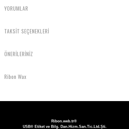
YORUMLAR
TAKSİT SEÇENEKLERİ
ÖNERİLERİNİZ
Ribon Wax
Ribon.web.tr®
USB® Etiket ve Bilg. Dan.Hizm.San.Tic.Ltd.Şti.