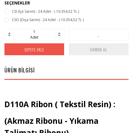
SEÇENEKLER
CSI (İçe Sarım) - 24 Adet - ( 10.354,52 TL )
CSO (Dışa Sarım) - 24 Adet - ( 10.354,52 TL )
Adet
SEPETE EKLE
HEMEN AL
ÜRÜN BİLGİSİ
D110A Ribon ( Tekstil Resin) :
(Akmaz Ribonu - Yıkama
Talimatı Ribonu)