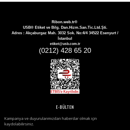
Ribon.web.tr®
USB® Etiket ve Bilg. Dan.Hizm.San.Tic.Ltd.Şti.
Adres :
Akçaburgaz Mah. 3032 Sok. No:4/4 34522 Esenyurt /
İstanbul
etiket@usb.com.tr
(0212) 428 65 20
E-BÜLTEN
Kampanya ve duyurularımızdan haberdar olmak için
kaydolabilirsiniz.